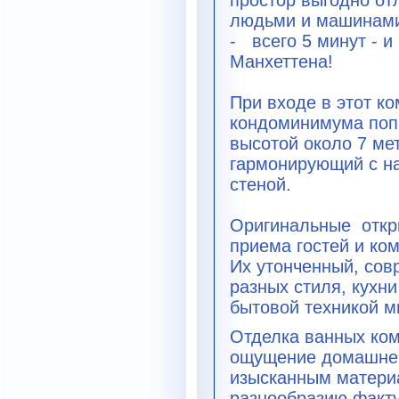
простор выгодно от
людьми и машинами
-
всего 5 минут - 
Манхеттена!
При входе в этот к
кондоминимума поп
высотой около 7 ме
гармонирующий с н
стеной.
Оригинальные
откр
приема гостей и ко
Их утонченный, сов
разных стиля, кухн
бытовой техникой м
Отделка ванных ком
ощущение домашнег
изысканным матери
разнообразию факту