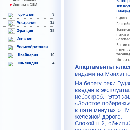
Категор
Ипотека в США
Тип нед
Площадь,
Германия
9
Сдача в
Австралия
13
Бассейн
Теннисн
Франция
18
Служба
Испания
безопас
Бытовая
Великобритания
Спутни
телевид
Швейцария
16
Интерне
Финляндия
4
Апартаменты клас
видами на Манхэтт
На берегу реки Гудз
введен в эксплуат
небоскреб.
Этот жи
«Золотое побережье
в пяти минутах от 
железной дороге.
Спокойный, обжитый