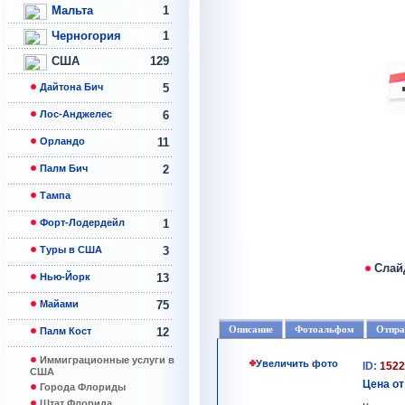
Мальта
1
Черногория
1
США
129
Дайтона Бич
5
Лос-Анджелес
6
Орландо
11
Палм Бич
2
Тампа
Форт-Лодердейл
1
Туры в США
3
Слай
Нью-Йорк
13
Майами
75
Описание
Фотоальфом
Отпра
Палм Кост
12
Иммиграционные услуги в
Увеличить фото
ID:
1522
США
Цена от
Города Флориды
Штат Флорида