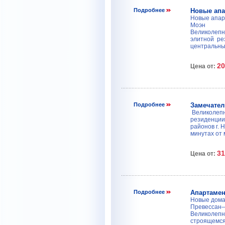
Подробнее
Новые апа
Новые апарт
Моэн
Великолепн
элитной ре
центральных
20
Цена от:
Подробнее
Замечател
Великолепн
резиденции 
районов г. 
минутах от 
31
Цена от:
Подробнее
Апартамен
Новые дома 
Превессан
Великолепн
строящемся