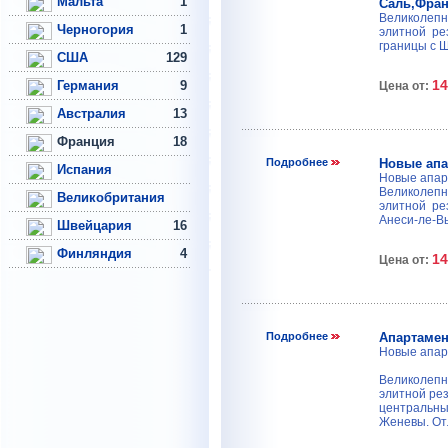
Мальта
1
Саль,Фра
Великолепн
Черногория
1
элитной рез
границы с 
США
129
14
Германия
9
Цена от:
Австралия
13
Франция
18
Подробнее
Новые апа
Испания
Новые апарт
Великолепн
Великобритания
элитной ре
Анеси-ле-Вьё
Швейцария
16
Финляндия
4
14
Цена от:
Подробнее
Апартамен
Новые апарт
Великолепн
элитной ре
центральных
Женевы. Отл