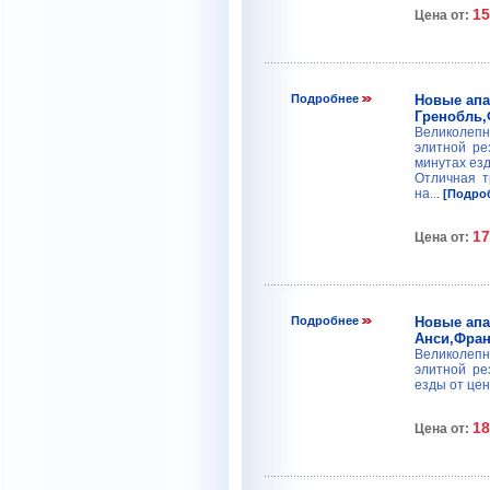
15
Цена от:
Подробнее
Новые апа
Гренобль
Великолепн
элитной рез
минутах езд
Отличная т
на...
[Подро
17
Цена от:
Подробнее
Новые апа
Анси,Фра
Великолепн
элитной рез
езды от цент
18
Цена от: