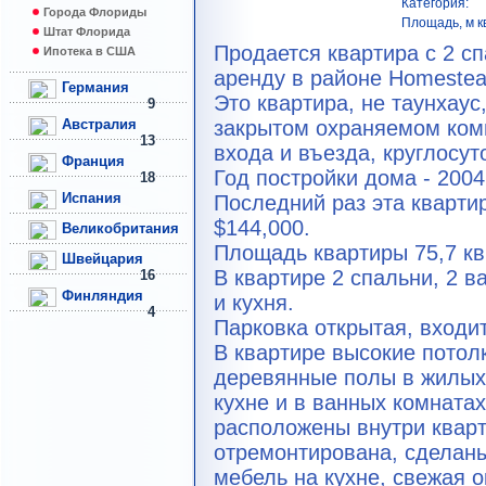
Категория:
Города Флориды
Площадь, м кв
Штат Флорида
Продается квартира с 2 с
Ипотека в США
аренду в районе Homestead
Германия
Это квартира, не таунхаус
9
Австралия
закрытом охраняемом комп
13
входа и въезда, круглосут
Франция
Год постройки дома - 2004
18
Испания
Последний раз эта кварти
$144,000.
Великобритания
Площадь квартиры 75,7 кв
Швейцария
В квартире 2 спальни, 2 в
16
Финляндия
и кухня.
4
Парковка открытая, входит
В квартире высокие потол
деревянные полы в жилых 
кухне и в ванных комната
расположены внутри квар
отремонтирована, сделан
мебель на кухне, свежая о