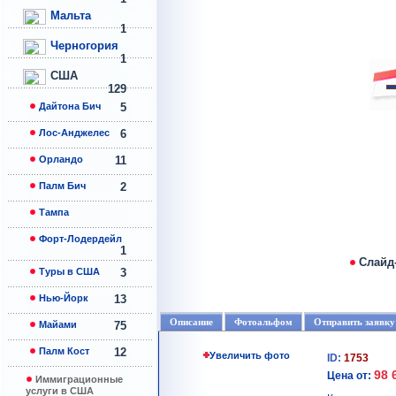
Мальта
1
Черногория
1
США
129
Дайтона Бич
5
Лос-Анджелес
6
Орландо
11
Палм Бич
2
Тампа
Форт-Лодердейл
1
Слайд
Туры в США
3
Нью-Йорк
13
Описание
Фотоальфом
Отправить заявку
Майами
75
Палм Кост
12
Увеличить фото
ID:
1753
98 
Цена от:
Иммиграционные
услуги в США