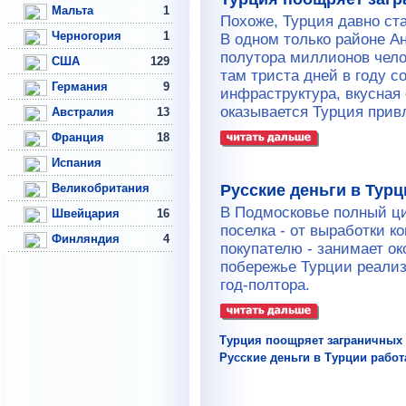
Мальта
1
Похоже, Турция давно с
Черногория
1
В одном только районе А
полутора миллионов чело
США
129
там триста дней в году с
Германия
9
инфраструктура, вкусная
оказывается Турция привл
Австралия
13
Франция
18
Испания
Великобритания
Русские деньги в Тур
В Подмосковье полный ци
Швейцария
16
поселка - от выработки к
Финляндия
4
покупателю - занимает о
побережье Турции реализ
год-полтора.
Турция поощряет заграничных
Русские деньги в Турции рабо